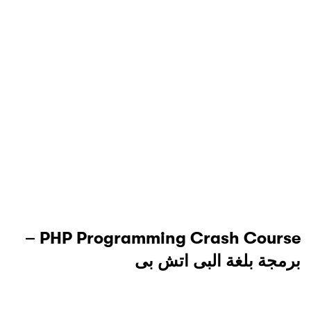
PHP Programming Crash Course –
برمجة بلغة البى اتش بى
1 Lessons
جميع المستويات
abdelrahman Mohamed
35,000 $