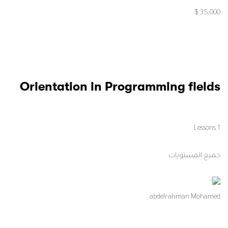
35,000 $
Orientation in Programming fields
1 Lessons
جميع المستويات
abdelrahman Mohamed