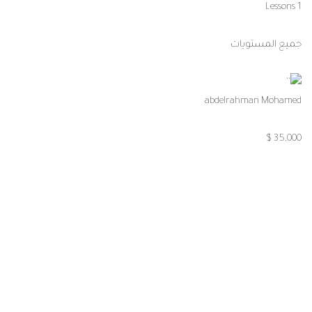
Advanced Python Programming –
برمجة متقدمة بلغة البايثون
1 Lessons
2 ساعات
متوسط
abdelrahman Mohamed
35,000 $