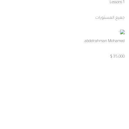
Artificial Intelligence (AI) – الذكاء
الاصطناعى
1 Lessons
جميع المستويات
abdelrahman Mohamed
1,000 $
ابدأ رحلتك التعليمية اليوم!