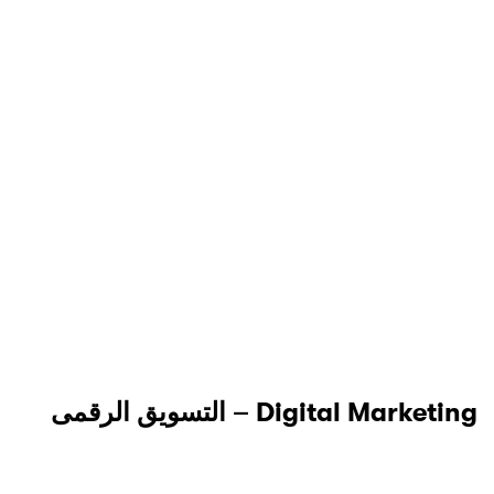
Digital Marketing – التسويق الرقمى
1 Lessons
جميع المستويات
abdelrahman Mohamed
35,000 $