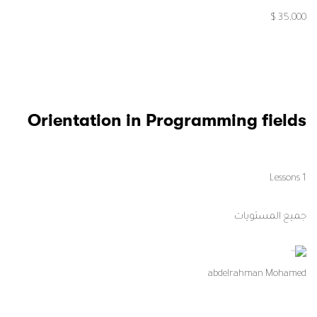
35,000 $
Orientation in Programming fields
1 Lessons
جميع المستويات
abdelrahman Mohamed